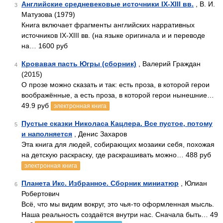
Английские средневековые источники IX-XIII вв.
, В. И.
3
Матузова (1979)
Книга включает фрагменты английских нарративных
источников IX-XIII вв. (на языке оригинала и и переводе
на… 1600 руб
Кровавая пасть Югры (сборник)
, Валерий Граждан
4
(2015)
О прозе можно сказать и так: есть проза, в которой герои
воображённые, а есть проза, в которой герои нынешние…
49.9 руб
электронная книга
Пустые сказки Николаса Кацлера. Все пустое, потому
5
и наполняется
, Денис Захаров
Эта книга для людей, собирающих мозаики себя, похожая
на детскую раскраску, где раскрашивать можно… 488 руб
электронная книга
Планета Икс. Избранное. Сборник миниатюр
, Юлиан
6
Робертович
Всё, что мы видим вокруг, это чья-то оформленная мысль.
Наша реальность создаётся внутри нас. Сначала быть… 49