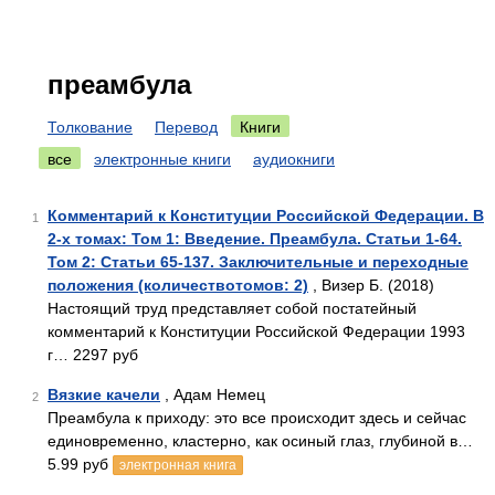
преамбула
Толкование
Перевод
Книги
все
электронные книги
аудиокниги
Комментарий к Конституции Российской Федерации. В
1
2-х томах: Том 1: Введение. Преамбула. Статьи 1-64.
Том 2: Статьи 65-137. Заключительные и переходные
положения (количествотомов: 2)
, Визер Б. (2018)
Настоящий труд представляет собой постатейный
комментарий к Конституции Российской Федерации 1993
г… 2297 руб
Вязкие качели
, Адам Немец
2
Преамбула к приходу: это все происходит здесь и сейчас
единовременно, кластерно, как осиный глаз, глубиной в…
5.99 руб
электронная книга